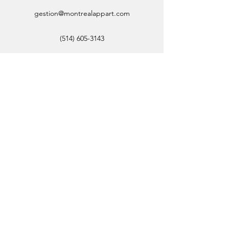
gestion@montrealappart.com
(514) 605-3143
gestion@montrealappart.com
© 2026 par Montréal Appart.